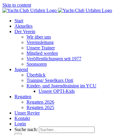
Skip to content
Start
Aktuelles
Der Verein
Wir über uns
Vereinsleitung
Unsere Trainer
Mitglied werden
Veröffentlichungen seit 1977
Sponsoren
Jugend
Überblick
Training/ Segelkurs Opti
Kinder- und Jugendtraining im YCU
Unsere OPTI-Kids
Regatten
Regatten 2026
Regatten 2025
Unser Revier
Kontakt
Login
Suche nach: