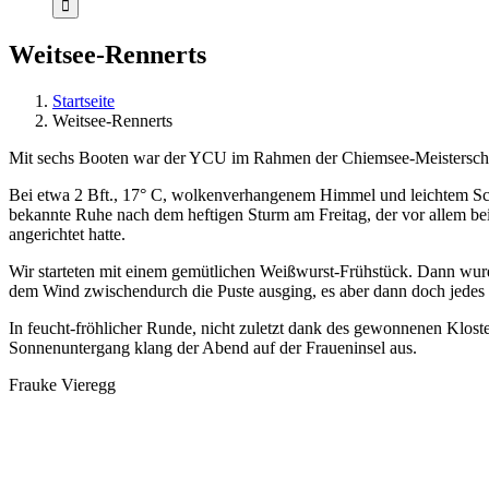
Weitsee-Rennerts
Startseite
Weitsee-Rennerts
Mit sechs Booten war der YCU im Rahmen der Chiemsee-Meisterschaft
Bei etwa 2 Bft., 17° C, wolkenverhangenem Himmel und leichtem Scha
bekannte Ruhe nach dem heftigen Sturm am Freitag, der vor allem 
angerichtet hatte.
Wir starteten mit einem gemütlichen Weißwurst-Frühstück. Dann wurd
dem Wind zwischendurch die Puste ausging, es aber dann doch jedes B
In feucht-fröhlicher Runde, nicht zuletzt dank des gewonnenen Klos
Sonnenuntergang klang der Abend auf der Fraueninsel aus.
Frauke Vieregg