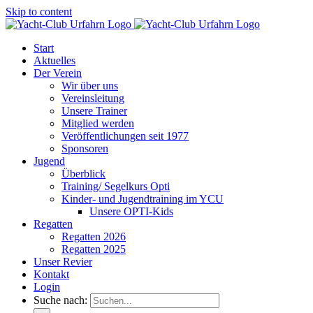
Skip to content
Start
Aktuelles
Der Verein
Wir über uns
Vereinsleitung
Unsere Trainer
Mitglied werden
Veröffentlichungen seit 1977
Sponsoren
Jugend
Überblick
Training/ Segelkurs Opti
Kinder- und Jugendtraining im YCU
Unsere OPTI-Kids
Regatten
Regatten 2026
Regatten 2025
Unser Revier
Kontakt
Login
Suche nach: