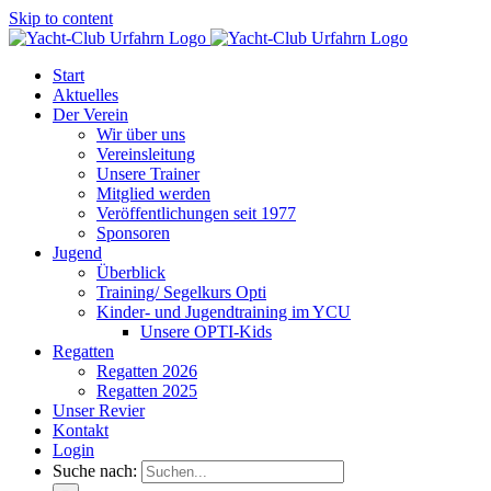
Skip to content
Start
Aktuelles
Der Verein
Wir über uns
Vereinsleitung
Unsere Trainer
Mitglied werden
Veröffentlichungen seit 1977
Sponsoren
Jugend
Überblick
Training/ Segelkurs Opti
Kinder- und Jugendtraining im YCU
Unsere OPTI-Kids
Regatten
Regatten 2026
Regatten 2025
Unser Revier
Kontakt
Login
Suche nach: