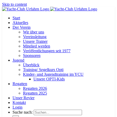
Skip to content
Start
Aktuelles
Der Verein
Wir über uns
Vereinsleitung
Unsere Trainer
Mitglied werden
Veröffentlichungen seit 1977
Sponsoren
Jugend
Überblick
Training/ Segelkurs Opti
Kinder- und Jugendtraining im YCU
Unsere OPTI-Kids
Regatten
Regatten 2026
Regatten 2025
Unser Revier
Kontakt
Login
Suche nach: