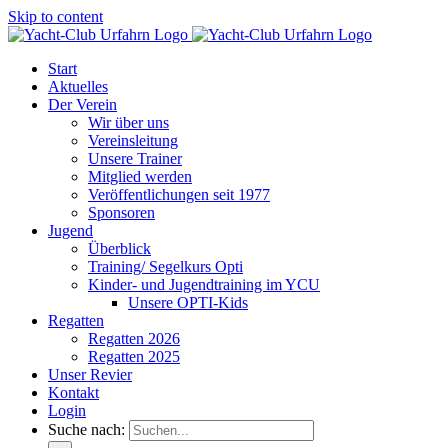
Skip to content
Start
Aktuelles
Der Verein
Wir über uns
Vereinsleitung
Unsere Trainer
Mitglied werden
Veröffentlichungen seit 1977
Sponsoren
Jugend
Überblick
Training/ Segelkurs Opti
Kinder- und Jugendtraining im YCU
Unsere OPTI-Kids
Regatten
Regatten 2026
Regatten 2025
Unser Revier
Kontakt
Login
Suche nach: