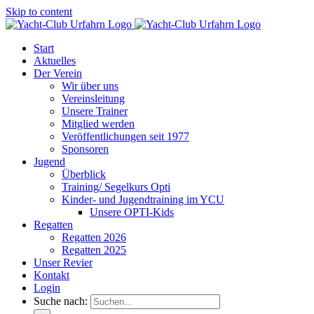
Skip to content
Start
Aktuelles
Der Verein
Wir über uns
Vereinsleitung
Unsere Trainer
Mitglied werden
Veröffentlichungen seit 1977
Sponsoren
Jugend
Überblick
Training/ Segelkurs Opti
Kinder- und Jugendtraining im YCU
Unsere OPTI-Kids
Regatten
Regatten 2026
Regatten 2025
Unser Revier
Kontakt
Login
Suche nach: