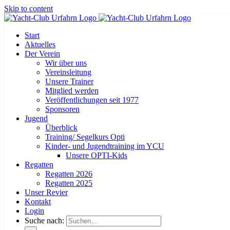
Skip to content
Start
Aktuelles
Der Verein
Wir über uns
Vereinsleitung
Unsere Trainer
Mitglied werden
Veröffentlichungen seit 1977
Sponsoren
Jugend
Überblick
Training/ Segelkurs Opti
Kinder- und Jugendtraining im YCU
Unsere OPTI-Kids
Regatten
Regatten 2026
Regatten 2025
Unser Revier
Kontakt
Login
Suche nach: