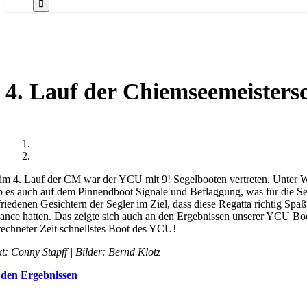
4. Lauf der Chiemseemeister
im 4. Lauf der CM war der YCU mit 9! Segelbooten vertreten. Unter We
b es auch auf dem Pinnendboot Signale und Beflaggung, was für die Seg
friedenen Gesichtern der Segler im Ziel, dass diese Regatta richtig Sp
ance hatten. Das zeigte sich auch an den Ergebnissen unserer YCU Boo
rechneter Zeit schnellstes Boot des YCU!
xt: Conny Stapff | Bilder: Bernd Klotz
 den Ergebnissen