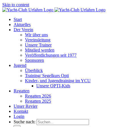
Skip to content
Start
Aktuelles
Der Verein
Wir über uns
Vereinsleitung
Unsere Trainer
Mitglied werden
Veröffentlichungen seit 1977
Sponsoren
Jugend
Überblick
Training/ Segelkurs Opti
Kinder- und Jugendtraining im YCU
Unsere OPTI-Kids
Regatten
Regatten 2026
Regatten 2025
Unser Revier
Kontakt
Login
Suche nach: