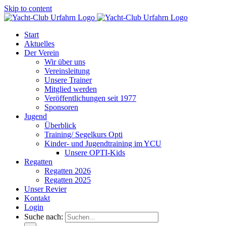
Skip to content
Start
Aktuelles
Der Verein
Wir über uns
Vereinsleitung
Unsere Trainer
Mitglied werden
Veröffentlichungen seit 1977
Sponsoren
Jugend
Überblick
Training/ Segelkurs Opti
Kinder- und Jugendtraining im YCU
Unsere OPTI-Kids
Regatten
Regatten 2026
Regatten 2025
Unser Revier
Kontakt
Login
Suche nach: