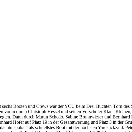
t sechs Booten und Crews war der YCU beim Drei-Buchten-Törn des SCBC
len voran durch Christoph Hessel und seinen Vorschoter Klaus Kleinen, 
legten. Dann durch Martin Schedo, Sabine Brunnwieser und Bernhard No
rnhard Hofer auf Platz 19 in der Gesamtwertung und Platz 3 in der Gru
dächtnispokal“ als schnellstes Boot mit der höchsten Yardstickzahl. Pe