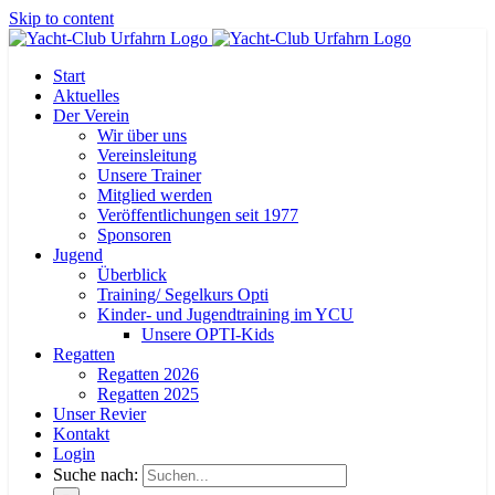
Skip to content
Start
Aktuelles
Der Verein
Wir über uns
Vereinsleitung
Unsere Trainer
Mitglied werden
Veröffentlichungen seit 1977
Sponsoren
Jugend
Überblick
Training/ Segelkurs Opti
Kinder- und Jugendtraining im YCU
Unsere OPTI-Kids
Regatten
Regatten 2026
Regatten 2025
Unser Revier
Kontakt
Login
Suche nach: