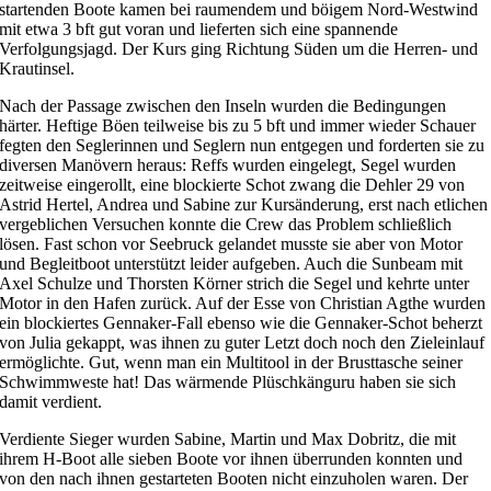
startenden Boote kamen bei raumendem und böigem Nord-Westwind
mit etwa 3 bft gut voran und lieferten sich eine spannende
Verfolgungsjagd. Der Kurs ging Richtung Süden um die Herren- und
Krautinsel.
Nach der Passage zwischen den Inseln wurden die Bedingungen
härter. Heftige Böen teilweise bis zu 5 bft und immer wieder Schauer
fegten den Seglerinnen und Seglern nun entgegen und forderten sie zu
diversen Manövern heraus: Reffs wurden eingelegt, Segel wurden
zeitweise eingerollt, eine blockierte Schot zwang die Dehler 29 von
Astrid Hertel, Andrea und Sabine zur Kursänderung, erst nach etlichen
vergeblichen Versuchen konnte die Crew das Problem schließlich
lösen. Fast schon vor Seebruck gelandet musste sie aber von Motor
und Begleitboot unterstützt leider aufgeben. Auch die Sunbeam mit
Axel Schulze und Thorsten Körner strich die Segel und kehrte unter
Motor in den Hafen zurück. Auf der Esse von Christian Agthe wurden
ein blockiertes Gennaker-Fall ebenso wie die Gennaker-Schot beherzt
von Julia gekappt, was ihnen zu guter Letzt doch noch den Zieleinlauf
ermöglichte. Gut, wenn man ein Multitool in der Brusttasche seiner
Schwimmweste hat! Das wärmende Plüschkänguru haben sie sich
damit verdient.
Verdiente Sieger wurden Sabine, Martin und Max Dobritz, die mit
ihrem H-Boot alle sieben Boote vor ihnen überrunden konnten und
von den nach ihnen gestarteten Booten nicht einzuholen waren. Der