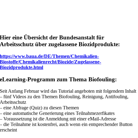
Hier eine Übersicht der Bundesanstalt für
Arbeitsschutz über zugelassene Biozidprodukte:
https://www.baua.de/DE/Themen/Chemikalien-
Biostoffe/Chemikalienrecht/Biozide/Zugelassene-
Biozidprodukte.html
eLearning-Programm zum Thema Biofouling:
Seit Anfang Februar wird das Tutorial angeboten mit folgendem Inhalt
– fünf Videos zu den Themen Biofouling, Reinigung, Antifouling,
Arbeitsschutz
– eine Abfrage (Quiz) zu diesen Themen
– eine automatische Generierung eines Teilnahmezerfikates
– Voraussetzung ist die Anmeldung mit einer eMail-Adresse
– die Teilnahme ist kostenfrei, auch wenn ein entsprechender Button
erscheint