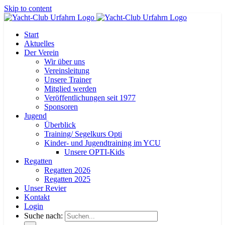
Skip to content
Start
Aktuelles
Der Verein
Wir über uns
Vereinsleitung
Unsere Trainer
Mitglied werden
Veröffentlichungen seit 1977
Sponsoren
Jugend
Überblick
Training/ Segelkurs Opti
Kinder- und Jugendtraining im YCU
Unsere OPTI-Kids
Regatten
Regatten 2026
Regatten 2025
Unser Revier
Kontakt
Login
Suche nach: