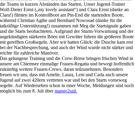
die Teams in kurzen Abständen das Starten. Unser Jugend-Trainer
Wolf-Dieter Ernst („my lovely assistant“) und Clara Ernst (danke an
Clara!) filmten im Kontrollboot am Pin-End die startenden Boote,
während Christian Agthe und Bernhard Nowosad (danke für die
tatkräftige Unterstützung!) zusammen mit Meg die Startsignale gaben
und die Starts beobachteten. Aufgrund der Sturm-Vorwarnung und der
angekündigten stärkeren Böen mit Gewitter fuhren die größeren Boote
mit gerefften Großsegeln. Aber wir hatten Glück: die Dusche kam erst
bei der Nachbesprechung, und auch der Wind wurde nicht stärker und
reichte für zahlreiche Manöver.
Das gelungene Training und die Crew-Börse bringen frischen Wind in
unsere am Chiemsee einmalige Frauen-Regatta und bewegt hoffentlich
zukünftig weitere Frauen-Crews, daran teilzunehmen. Besonders
freuen wir uns, dass mit Amelie, Laura, Leni und Carla auch unsere
Jugend auf zwei 420ern vertreten war und bei den Starts vorneweg
segelte. Auf Wiedersehen schon in einer Woche, Meldungen sind noch
möglich bis zum 8. Juli über
mange2sail.