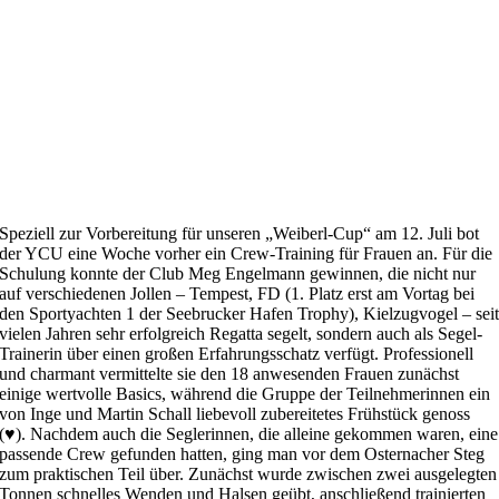
Speziell zur Vorbereitung für unseren „Weiberl-Cup“ am 12. Juli bot
der YCU eine Woche vorher ein Crew-Training für Frauen an. Für die
Schulung konnte der Club Meg Engelmann gewinnen, die nicht nur
auf verschiedenen Jollen – Tempest, FD (1. Platz erst am Vortag bei
den Sportyachten 1 der Seebrucker Hafen Trophy), Kielzugvogel – sei
vielen Jahren sehr erfolgreich Regatta segelt, sondern auch als Segel-
Trainerin über einen großen Erfahrungsschatz verfügt. Professionell
und charmant vermittelte sie den 18 anwesenden Frauen zunächst
einige wertvolle Basics, während die Gruppe der Teilnehmerinnen ein
von Inge und Martin Schall liebevoll zubereitetes Frühstück genoss
(♥). Nachdem auch die Seglerinnen, die alleine gekommen waren, eine
passende Crew gefunden hatten, ging man vor dem Osternacher Steg
zum praktischen Teil über. Zunächst wurde zwischen zwei ausgelegten
Tonnen schnelles Wenden und Halsen geübt, anschließend trainierten