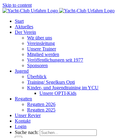
Skip to content
Start
Aktuelles
Der Verein
Wir über uns
Vereinsleitung
Unsere Trainer
Mitglied werden
Veröffentlichungen seit 1977
Sponsoren
Jugend
Überblick
Training/ Segelkurs Opti
Kinder- und Jugendtraining im YCU
Unsere OPTI-Kids
Regatten
Regatten 2026
Regatten 2025
Unser Revier
Kontakt
Login
Suche nach: