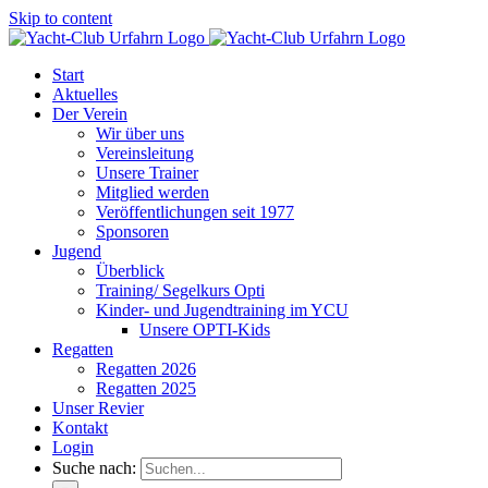
Skip to content
Start
Aktuelles
Der Verein
Wir über uns
Vereinsleitung
Unsere Trainer
Mitglied werden
Veröffentlichungen seit 1977
Sponsoren
Jugend
Überblick
Training/ Segelkurs Opti
Kinder- und Jugendtraining im YCU
Unsere OPTI-Kids
Regatten
Regatten 2026
Regatten 2025
Unser Revier
Kontakt
Login
Suche nach: