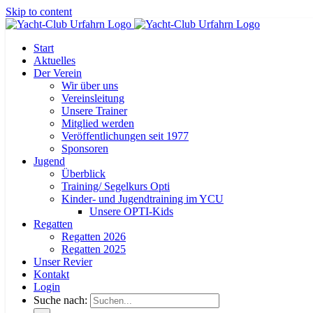
Skip to content
Start
Aktuelles
Der Verein
Wir über uns
Vereinsleitung
Unsere Trainer
Mitglied werden
Veröffentlichungen seit 1977
Sponsoren
Jugend
Überblick
Training/ Segelkurs Opti
Kinder- und Jugendtraining im YCU
Unsere OPTI-Kids
Regatten
Regatten 2026
Regatten 2025
Unser Revier
Kontakt
Login
Suche nach: