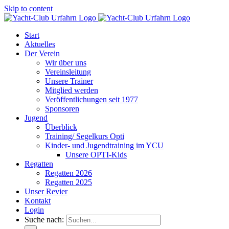
Skip to content
Start
Aktuelles
Der Verein
Wir über uns
Vereinsleitung
Unsere Trainer
Mitglied werden
Veröffentlichungen seit 1977
Sponsoren
Jugend
Überblick
Training/ Segelkurs Opti
Kinder- und Jugendtraining im YCU
Unsere OPTI-Kids
Regatten
Regatten 2026
Regatten 2025
Unser Revier
Kontakt
Login
Suche nach: