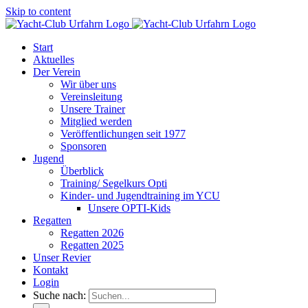
Skip to content
Start
Aktuelles
Der Verein
Wir über uns
Vereinsleitung
Unsere Trainer
Mitglied werden
Veröffentlichungen seit 1977
Sponsoren
Jugend
Überblick
Training/ Segelkurs Opti
Kinder- und Jugendtraining im YCU
Unsere OPTI-Kids
Regatten
Regatten 2026
Regatten 2025
Unser Revier
Kontakt
Login
Suche nach: