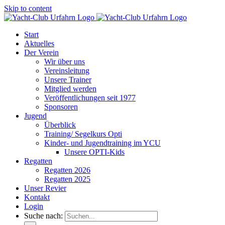
Skip to content
Start
Aktuelles
Der Verein
Wir über uns
Vereinsleitung
Unsere Trainer
Mitglied werden
Veröffentlichungen seit 1977
Sponsoren
Jugend
Überblick
Training/ Segelkurs Opti
Kinder- und Jugendtraining im YCU
Unsere OPTI-Kids
Regatten
Regatten 2026
Regatten 2025
Unser Revier
Kontakt
Login
Suche nach: