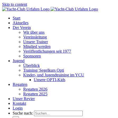
Skip to content
Start
Aktuelles
Der Verein
Wir über uns
Vereinsleitung
Unsere Trainer
Mitglied werden
Veröffentlichungen seit 1977
Sponsoren
Jugend
Überblick
Training/ Segelkurs Opti
Kinder- und Jugendtraining im YCU
Unsere OPTI-Kids
Regatten
Regatten 2026
Regatten 2025
Unser Revier
Kontakt
Login
Suche nach: