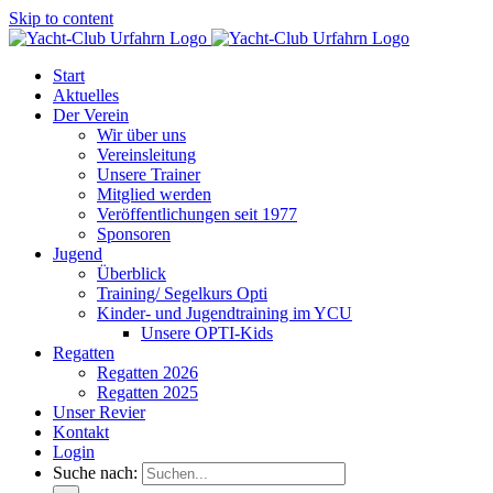
Skip to content
Start
Aktuelles
Der Verein
Wir über uns
Vereinsleitung
Unsere Trainer
Mitglied werden
Veröffentlichungen seit 1977
Sponsoren
Jugend
Überblick
Training/ Segelkurs Opti
Kinder- und Jugendtraining im YCU
Unsere OPTI-Kids
Regatten
Regatten 2026
Regatten 2025
Unser Revier
Kontakt
Login
Suche nach: