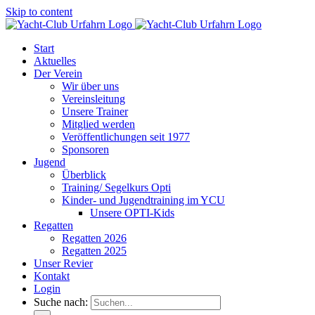
Skip to content
Start
Aktuelles
Der Verein
Wir über uns
Vereinsleitung
Unsere Trainer
Mitglied werden
Veröffentlichungen seit 1977
Sponsoren
Jugend
Überblick
Training/ Segelkurs Opti
Kinder- und Jugendtraining im YCU
Unsere OPTI-Kids
Regatten
Regatten 2026
Regatten 2025
Unser Revier
Kontakt
Login
Suche nach: