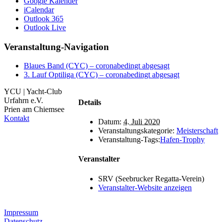
Google Kalender
iCalendar
Outlook 365
Outlook Live
Veranstaltung-Navigation
Blaues Band (CYC) – coronabedingt abgesagt
3. Lauf Optiliga (CYC) – coronabedingt abgesagt
YCU | Yacht-Club
Urfahrn e.V.
Details
Prien am Chiemsee
Kontakt
Datum:
4. Juli 2020
Veranstaltungskategorie:
Meisterschaft
Veranstaltung-Tags:
Hafen-Trophy
Veranstalter
SRV (Seebrucker Regatta-Verein)
Veranstalter-Website anzeigen
Impressum
Datenschutz