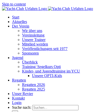
Skip to content
Start
Aktuelles
Der Verein
Wir über uns
Vereinsleitung
Unsere Trainer
Mitglied werden
Veröffentlichungen seit 1977
Sponsoren
Jugend
Überblick
Training/ Segelkurs Opti
Kinder- und Jugendtraining im YCU
Unsere OPTI-Kids
Regatten
Regatten 2026
Regatten 2025
Unser Revier
Kontakt
Login
Suche nach: