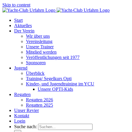
Skip to content
Start
Aktuelles
Der Verein
Wir über uns
Vereinsleitung
Unsere Trainer
Mitglied werden
Veröffentlichungen seit 1977
Sponsoren
Jugend
Überblick
Training/ Segelkurs Opti
Kinder- und Jugendtraining im YCU
Unsere OPTI-Kids
Regatten
Regatten 2026
Regatten 2025
Unser Revier
Kontakt
Login
Suche nach: