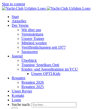
Skip to content
Start
Aktuelles
Der Verein
Wir über uns
Vereinsleitung
Unsere Trainer
Mitglied werden
Veröffentlichungen seit 1977
Sponsoren
Jugend
Überblick
Training/ Segelkurs Opti
Kinder- und Jugendtraining im YCU
Unsere OPTI-Kids
Regatten
Regatten 2026
Regatten 2025
Unser Revier
Kontakt
Login
Suche nach: