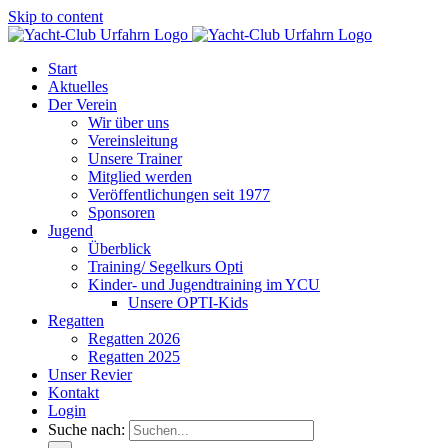
Skip to content
Start
Aktuelles
Der Verein
Wir über uns
Vereinsleitung
Unsere Trainer
Mitglied werden
Veröffentlichungen seit 1977
Sponsoren
Jugend
Überblick
Training/ Segelkurs Opti
Kinder- und Jugendtraining im YCU
Unsere OPTI-Kids
Regatten
Regatten 2026
Regatten 2025
Unser Revier
Kontakt
Login
Suche nach: