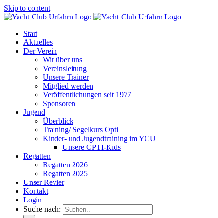
Skip to content
Start
Aktuelles
Der Verein
Wir über uns
Vereinsleitung
Unsere Trainer
Mitglied werden
Veröffentlichungen seit 1977
Sponsoren
Jugend
Überblick
Training/ Segelkurs Opti
Kinder- und Jugendtraining im YCU
Unsere OPTI-Kids
Regatten
Regatten 2026
Regatten 2025
Unser Revier
Kontakt
Login
Suche nach: